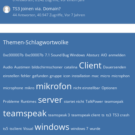
TS3 Joinen via. Domain?
44 Antworten, 40.947 Zugriffe, Vor 7 Jahren
Themen-Schlagwortwolke
0xc000007b
0xc00007b
7.1 Sound Bug Windows
Absturz
AIO
anmelden
Client
Audio
Austimen
bildschirmschoner
catalina
Dauersenden
einstellen
fehler
gefunden
gruppe
icon
installation
mac
micro
microphon
mikrofon
microphone
mikro
nicht einstellbar
Optionen
server
Probleme
Runtimes
startet nicht
TalkPower
teamsepak
teamspeak
teamspeak 3
teamspeak client
ts
ts3
TS3 crash
windows
ts5
tsclient
Visual
windows 7
wurde