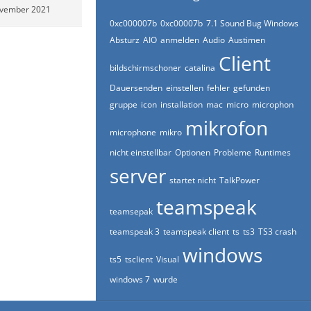
ovember 2021
0xc000007b
0xc00007b
7.1 Sound Bug Windows
Absturz
AIO
anmelden
Audio
Austimen
Client
bildschirmschoner
catalina
Dauersenden
einstellen
fehler
gefunden
gruppe
icon
installation
mac
micro
microphon
mikrofon
microphone
mikro
nicht einstellbar
Optionen
Probleme
Runtimes
server
startet nicht
TalkPower
teamspeak
teamsepak
teamspeak 3
teamspeak client
ts
ts3
TS3 crash
windows
ts5
tsclient
Visual
windows 7
wurde