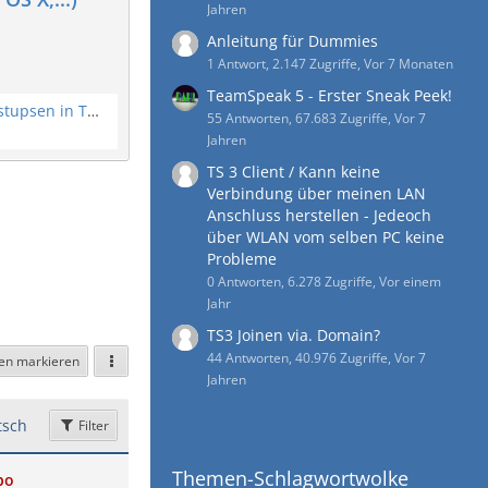
Jahren
Anleitung für Dummies
1 Antwort, 2.147 Zugriffe, Vor 7 Monaten
TeamSpeak 5 - Erster Sneak Peek!
Pop Up bei Benachrichtigungen / Anstupsen in TeamSpeak 3?
55 Antworten, 67.683 Zugriffe, Vor 7
Jahren
TS 3 Client / Kann keine
Verbindung über meinen LAN
Anschluss herstellen - Jedeoch
über WLAN vom selben PC keine
Probleme
0 Antworten, 6.278 Zugriffe, Vor einem
Jahr
TS3 Joinen via. Domain?
44 Antworten, 40.976 Zugriffe, Vor 7
sen markieren
Jahren
sch
Filter
Themen-Schlagwortwolke
bo