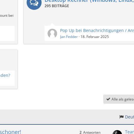
295 BEITRÄGE
ount bei
Jan Fedder
18. Februar 2025
nden?
Alle als gele
Deut
schoner!
Tea
2
Antworten