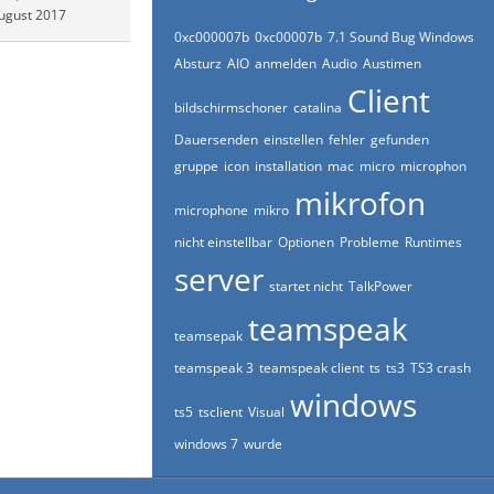
ugust 2017
0xc000007b
0xc00007b
7.1 Sound Bug Windows
Absturz
AIO
anmelden
Audio
Austimen
Client
bildschirmschoner
catalina
Dauersenden
einstellen
fehler
gefunden
gruppe
icon
installation
mac
micro
microphon
mikrofon
microphone
mikro
nicht einstellbar
Optionen
Probleme
Runtimes
server
startet nicht
TalkPower
teamspeak
teamsepak
teamspeak 3
teamspeak client
ts
ts3
TS3 crash
windows
ts5
tsclient
Visual
windows 7
wurde