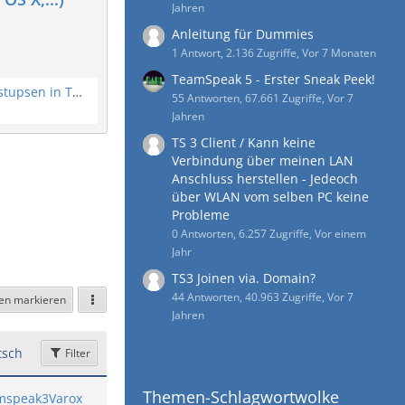
Jahren
Anleitung für Dummies
1 Antwort, 2.136 Zugriffe, Vor 7 Monaten
TeamSpeak 5 - Erster Sneak Peek!
Pop Up bei Benachrichtigungen / Anstupsen in TeamSpeak 3?
55 Antworten, 67.661 Zugriffe, Vor 7
Jahren
TS 3 Client / Kann keine
Verbindung über meinen LAN
Anschluss herstellen - Jedeoch
über WLAN vom selben PC keine
Probleme
0 Antworten, 6.257 Zugriffe, Vor einem
Jahr
TS3 Joinen via. Domain?
44 Antworten, 40.963 Zugriffe, Vor 7
sen markieren
Jahren
sch
Filter
Themen-Schlagwortwolke
mspeak3Varox