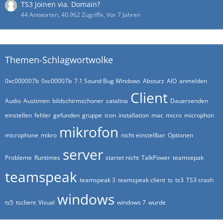
TS3 Joinen via. Domain?
44 Antworten, 40.962 Zugriffe, Vor 7 Jahren
Themen-Schlagwortwolke
0xc000007b
0xc00007b
7.1 Sound Bug Windows
Absturz
AIO
anmelden
Client
Audio
Austimen
bildschirmschoner
catalina
Dauersenden
einstellen
fehler
gefunden
gruppe
icon
installation
mac
micro
microphon
mikrofon
microphone
mikro
nicht einstellbar
Optionen
server
Probleme
Runtimes
startet nicht
TalkPower
teamsepak
teamspeak
teamspeak 3
teamspeak client
ts
ts3
TS3 crash
windows
ts5
tsclient
Visual
windows 7
wurde