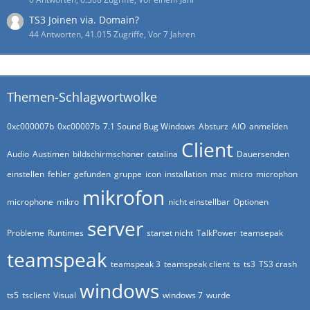
TS3 Joinen via. Domain?
44 Antworten, 41.015 Zugriffe, Vor 7 Jahren
Themen-Schlagwortwolke
0xc000007b
0xc00007b
7.1 Sound Bug Windows
Absturz
AIO
anmelden
Client
Audio
Austimen
bildschirmschoner
catalina
Dauersenden
einstellen
fehler
gefunden
gruppe
icon
installation
mac
micro
microphon
mikrofon
microphone
mikro
nicht einstellbar
Optionen
server
Probleme
Runtimes
startet nicht
TalkPower
teamsepak
teamspeak
teamspeak 3
teamspeak client
ts
ts3
TS3 crash
windows
ts5
tsclient
Visual
windows 7
wurde