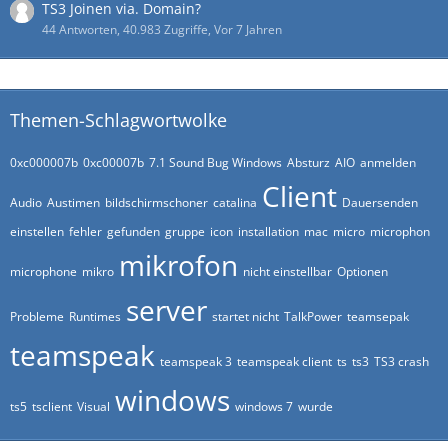
TS3 Joinen via. Domain?
44 Antworten, 40.983 Zugriffe, Vor 7 Jahren
Themen-Schlagwortwolke
0xc000007b
0xc00007b
7.1 Sound Bug Windows
Absturz
AIO
anmelden
Client
Audio
Austimen
bildschirmschoner
catalina
Dauersenden
einstellen
fehler
gefunden
gruppe
icon
installation
mac
micro
microphon
mikrofon
microphone
mikro
nicht einstellbar
Optionen
server
Probleme
Runtimes
startet nicht
TalkPower
teamsepak
teamspeak
teamspeak 3
teamspeak client
ts
ts3
TS3 crash
windows
ts5
tsclient
Visual
windows 7
wurde