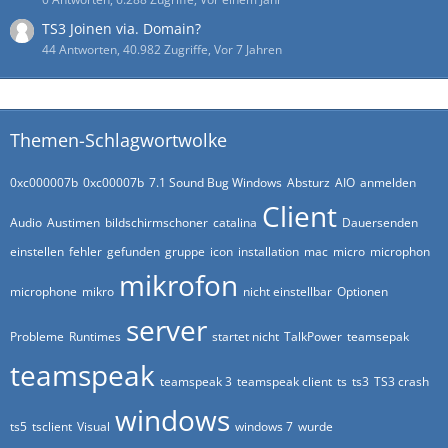
TS3 Joinen via. Domain?
44 Antworten, 40.982 Zugriffe, Vor 7 Jahren
Themen-Schlagwortwolke
0xc000007b
0xc00007b
7.1 Sound Bug Windows
Absturz
AIO
anmelden
Client
Audio
Austimen
bildschirmschoner
catalina
Dauersenden
einstellen
fehler
gefunden
gruppe
icon
installation
mac
micro
microphon
mikrofon
microphone
mikro
nicht einstellbar
Optionen
server
Probleme
Runtimes
startet nicht
TalkPower
teamsepak
teamspeak
teamspeak 3
teamspeak client
ts
ts3
TS3 crash
windows
ts5
tsclient
Visual
windows 7
wurde