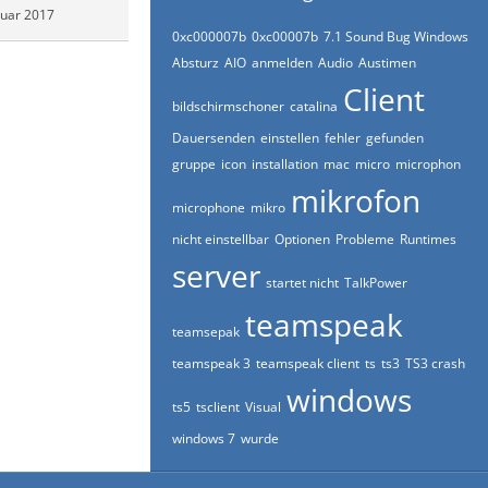
nuar 2017
0xc000007b
0xc00007b
7.1 Sound Bug Windows
Absturz
AIO
anmelden
Audio
Austimen
Client
bildschirmschoner
catalina
Dauersenden
einstellen
fehler
gefunden
gruppe
icon
installation
mac
micro
microphon
mikrofon
microphone
mikro
nicht einstellbar
Optionen
Probleme
Runtimes
server
startet nicht
TalkPower
teamspeak
teamsepak
teamspeak 3
teamspeak client
ts
ts3
TS3 crash
windows
ts5
tsclient
Visual
windows 7
wurde