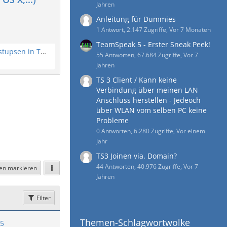
Jahren
Anleitung für Dummies
1 Antwort, 2.147 Zugriffe, Vor 7 Monaten
TeamSpeak 5 - Erster Sneak Peek!
Pop Up bei Benachrichtigungen / Anstupsen in TeamSpeak 3?
55 Antworten, 67.684 Zugriffe, Vor 7
Jahren
TS 3 Client / Kann keine
Verbindung über meinen LAN
Anschluss herstellen - Jedeoch
über WLAN vom selben PC keine
Probleme
0 Antworten, 6.280 Zugriffe, Vor einem
Jahr
TS3 Joinen via. Domain?
44 Antworten, 40.976 Zugriffe, Vor 7
sen markieren
Jahren
Filter
Themen-Schlagwortwolke
15