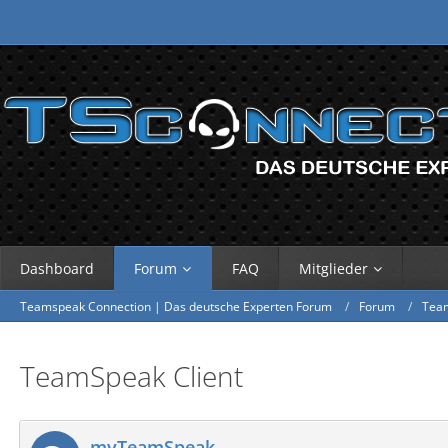
Dashboard
Forum
FAQ
Mitglieder
Teamspeak Connection | Das deutsche Experten Forum
Forum
Tea
TeamSpeak Client
myTeamSpeak