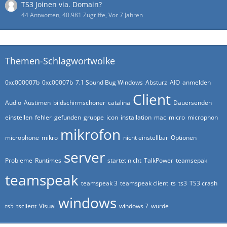
TS3 Joinen via. Domain?
44 Antworten, 40.981 Zugriffe, Vor 7 Jahren
Themen-Schlagwortwolke
0xc000007b
0xc00007b
7.1 Sound Bug Windows
Absturz
AIO
anmelden
Client
Audio
Austimen
bildschirmschoner
catalina
Dauersenden
einstellen
fehler
gefunden
gruppe
icon
installation
mac
micro
microphon
mikrofon
microphone
mikro
nicht einstellbar
Optionen
server
Probleme
Runtimes
startet nicht
TalkPower
teamsepak
teamspeak
teamspeak 3
teamspeak client
ts
ts3
TS3 crash
windows
ts5
tsclient
Visual
windows 7
wurde