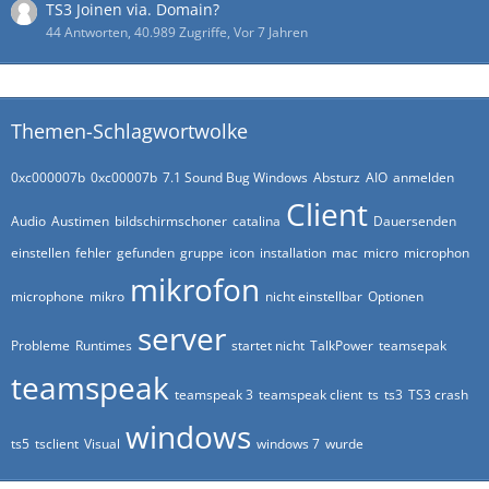
TS3 Joinen via. Domain?
44 Antworten, 40.989 Zugriffe, Vor 7 Jahren
Themen-Schlagwortwolke
0xc000007b
0xc00007b
7.1 Sound Bug Windows
Absturz
AIO
anmelden
Client
Audio
Austimen
bildschirmschoner
catalina
Dauersenden
einstellen
fehler
gefunden
gruppe
icon
installation
mac
micro
microphon
mikrofon
microphone
mikro
nicht einstellbar
Optionen
server
Probleme
Runtimes
startet nicht
TalkPower
teamsepak
teamspeak
teamspeak 3
teamspeak client
ts
ts3
TS3 crash
windows
ts5
tsclient
Visual
windows 7
wurde