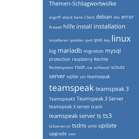
Themen-Schlagwortwolke
debian
error
angriff
attack
bann
Client
dns
installation
hilfe
install
firewall
linux
ipv6
installieren
iptables
ipv4
key
mariadb
mysql
log
migration
protection
raspberry
Rechte
root
schutz
Rechtesystem
rsa
schlüssel
server
sqlite
teamsepak
ssh
teamspeak
teamspeak 3
Teamspeak 3 Server
Teamspeak3
teamspeak 3 server crash
ts3
teamspeak server
ts
tsdns
update
unix
ts3server.ini
upgrade
user