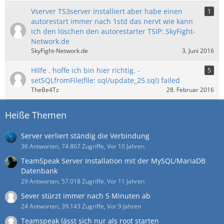
Vserver TS3server installiert aber habe einen
1
autorestart immer nach 1std das nervt wie kann
ich den löschen den autorestarter TSIP: SkyFight-
Network.de
SkyFight-Network.de
3. Juni 2016
HIlfe . hoffe ich bin hier richtig. -
5
setSQLfromFile(file: sql/update_25.sql) failed
TheBe4Tz
28. Februar 2016
Heiße Themen
Server verliert ständig die Verbindung
36 Antworten, 74.867 Zugriffe, Vor 10 Jahren
TeamSpeak Server Installation mit der MySQL/MariaDB
Datenbank
29 Antworten, 57.018 Zugriffe, Vor 11 Jahren
Sever stürzt immer nach 5 Minuten ab
24 Antworten, 39.143 Zugriffe, Vor 9 Jahren
Teamspeak lässt sich nur als root starten