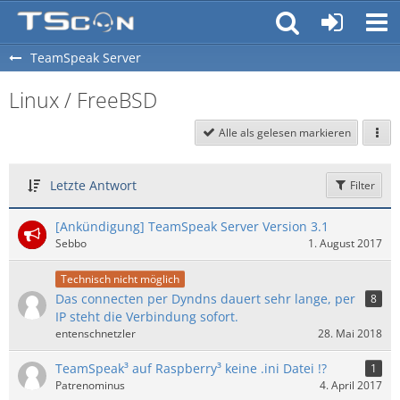
TeamSpeak Server
Linux / FreeBSD
Alle als gelesen markieren
Letzte Antwort
Filter
[Ankündigung] TeamSpeak Server Version 3.1
Sebbo
1. August 2017
Technisch nicht möglich
Das connecten per Dyndns dauert sehr lange, per
8
IP steht die Verbindung sofort.
entenschnetzler
28. Mai 2018
TeamSpeak³ auf Raspberry³ keine .ini Datei !?
1
Patrenominus
4. April 2017