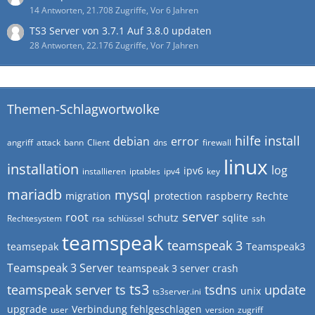
14 Antworten, 21.708 Zugriffe, Vor 6 Jahren
TS3 Server von 3.7.1 Auf 3.8.0 updaten
28 Antworten, 22.176 Zugriffe, Vor 7 Jahren
Themen-Schlagwortwolke
hilfe
install
debian
error
angriff
attack
bann
Client
dns
firewall
linux
installation
log
ipv6
installieren
iptables
ipv4
key
mariadb
mysql
migration
protection
raspberry
Rechte
server
root
schutz
sqlite
Rechtesystem
rsa
schlüssel
ssh
teamspeak
teamspeak 3
teamsepak
Teamspeak3
Teamspeak 3 Server
teamspeak 3 server crash
ts3
teamspeak server
ts
tsdns
update
unix
ts3server.ini
upgrade
Verbindung fehlgeschlagen
user
version
zugriff