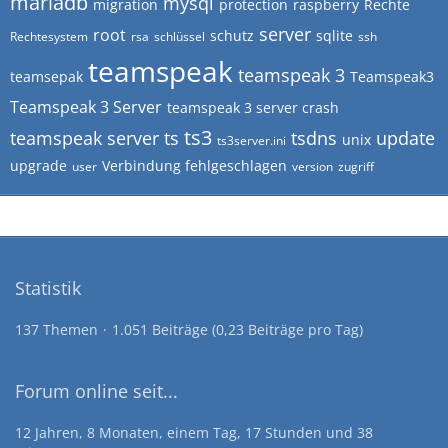
mariadb
mysql
migration
protection
raspberry
Rechte
server
root
schutz
sqlite
Rechtesystem
rsa
schlüssel
ssh
teamspeak
teamspeak 3
teamsepak
Teamspeak3
Teamspeak 3 Server
teamspeak 3 server crash
ts3
teamspeak server
ts
tsdns
update
unix
ts3server.ini
upgrade
Verbindung fehlgeschlagen
user
version
zugriff
Statistik
137 Themen
1.051 Beiträge (0,23 Beiträge pro Tag)
Forum online seit...
12 Jahren, 8 Monaten, einem Tag, 17 Stunden und 38