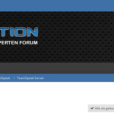
mSpeak
TeamSpeak Server
Alle als gele