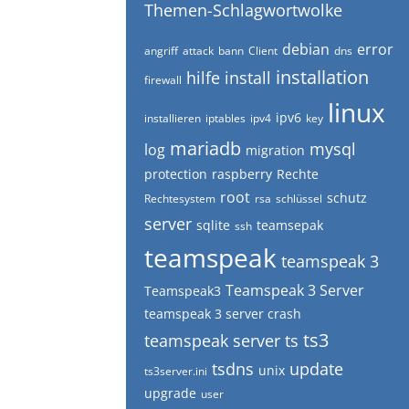
Themen-Schlagwortwolke
debian
error
angriff
attack
bann
Client
dns
installation
hilfe
install
firewall
linux
ipv6
installieren
iptables
ipv4
key
mariadb
mysql
log
migration
protection
raspberry
Rechte
root
schutz
Rechtesystem
rsa
schlüssel
server
sqlite
teamsepak
ssh
teamspeak
teamspeak 3
Teamspeak 3 Server
Teamspeak3
teamspeak 3 server crash
ts3
teamspeak server
ts
tsdns
update
unix
ts3server.ini
upgrade
user