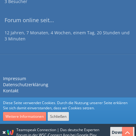
3 Besucher
Forum online seit...
12 Jahren, 7 Monaten, 4 Wochen, einem Tag, 20 Stunden und
3 Minuten
Impressum
Datenschutzerklärung
Kontakt
Diese Seite verwendet Cookies. Durch die Nutzung unserer Seite erklären
Sie sich damit einverstanden, dass wir Cookies setzen.
Weitere Informationen
Schließen
Community-Software:
WoltLab Suite™
Teamspeak Connection | Das deutsche Experten
Download
Stil:
Nexus
von
cls-design
Forum in der WSC-Connect App bei Google Play