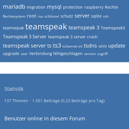
mariadb
mysql
migration
protection
raspberry
Rechte
server
root
schutz
sqlite
Rechtesystem
rsa
schlüssel
ssh
teamspeak
teamspeak 3
teamsepak
Teamspeak3
Teamspeak 3 Server
teamspeak 3 server crash
ts3
teamspeak server
ts
tsdns
update
unix
ts3server.ini
upgrade
Verbindung fehlgeschlagen
user
version
zugriff
Statistik
137 Themen
1.051 Beiträge (0,23 Beiträge pro Tag)
Benutzer online in diesem Forum