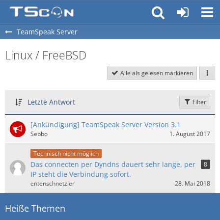
TeamSpeak Server
Linux / FreeBSD
Alle als gelesen markieren
Letzte Antwort
Filter
[Ankündigung] TeamSpeak Server Version 3.1
Sebbo
1. August 2017
Technisch nicht möglich
Das connecten per Dyndns dauert sehr lange, per
8
IP steht die Verbindung sofort.
entenschnetzler
28. Mai 2018
Heiße Themen