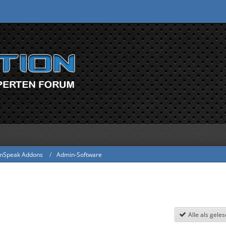
mSpeak Addons
Admin-Software
Alle als gele