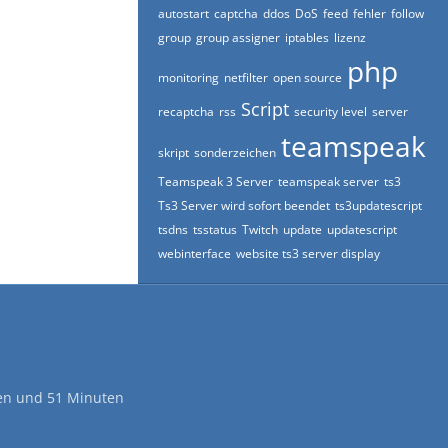
autostart
captcha
ddos
DoS
feed
fehler
follow
group
group assigner
iptables
lizenz
php
monitoring
netfilter
open source
Script
recaptcha
rss
security level
server
teamspeak
skript
sonderzeichen
Teamspeak 3 Server
teamspeak server
ts3
Ts3 Server wird sofort beendet
ts3updatescript
tsdns
tsstatus
Twitch
update
updatescript
webinterface
website ts3 server display
den und 51 Minuten