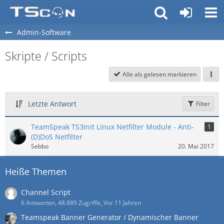
Admin-Software
Skripte / Scripts
Alle als gelesen markieren
Letzte Antwort
Filter
TeamSpeak TS3Init Linux Netfilter Module - Anti-
1
(D)DoS Netfilter
Sebbo
20. Mai 2017
Heiße Themen
Channel Script
6 Antworten, 48.889 Zugriffe, Vor 11 Jahren
Teamspeak Banner Generator / Dynamischer Banner