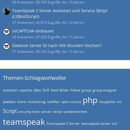
36 Antworten, 38.709 Zugriffe, Vor 10 Jahren
TeamSpeak 3 Server Autostart und Service Skript
(LSBInitScript)
27 Antworten, 42.819 Zugriffe, Vor 12 Jahren
reCAPTCHA einbauen
42 Antworten, 37.428 Zugriffe, Vor 11 Jahren
Gewisse Server ID nach XXX Stunden löschen?
21 Antworten, 36.225 Zugriffe, Vor 11 Jahren
Themen-Schlagwortwolke
autostart
captcha
ddos
DoS
feed
fehler
follow
group
group assigner
php
iptables
lizenz
monitoring
netfilter
open source
recaptcha
rss
Script
security level
server
skript
sonderzeichen
teamspeak
Teamspeak 3 Server
teamspeak server
ts3