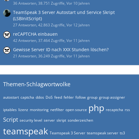
36 Antworten, 38.751 Zugriffe, Vor 10 Jahren
TeamSpeak 3 Server Autostart und Service Skript
(LSBInitScript)
27 Antworten, 42.863 Zugriffe, Vor 12 Jahren
reCAPTCHA einbauen
42 Antworten, 37.464 Zugriffe, Vor 11 Jahren
Gewisse Server ID nach XXX Stunden löschen?
21 Antworten, 36.249 Zugriffe, Vor 11 Jahren
Themen-Schlagwortwolke
autostart
captcha
ddos
DoS
feed
fehler
follow
group
group assigner
php
iptables
lizenz
monitoring
netfilter
open source
recaptcha
rss
Script
security level
server
skript
sonderzeichen
teamspeak
Teamspeak 3 Server
teamspeak server
ts3