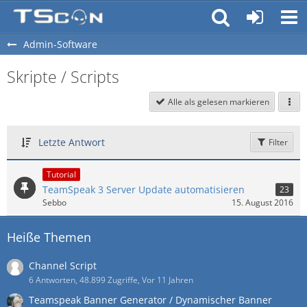
Admin-Software
Skripte / Scripts
Alle als gelesen markieren
Letzte Antwort
Filter
Tutorial
TeamSpeak 3 Server Update automatisieren
23
Sebbo
15. August 2016
Heiße Themen
Channel Script
6 Antworten, 48.899 Zugriffe, Vor 11 Jahren
Teamspeak Banner Generator / Dynamischer Banner