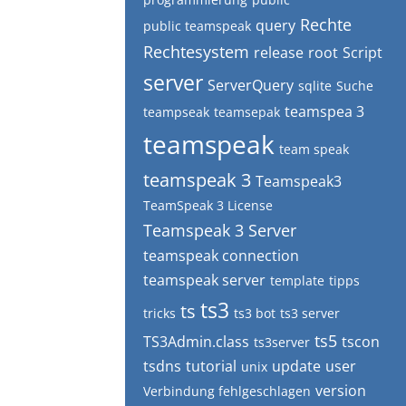
Rechte
query
public teamspeak
Rechtesystem
release
root
Script
server
ServerQuery
sqlite
Suche
teamspea 3
teampseak
teamsepak
teamspeak
team speak
teamspeak 3
Teamspeak3
TeamSpeak 3 License
Teamspeak 3 Server
teamspeak connection
teamspeak server
template
tipps
ts3
ts
tricks
ts3 bot
ts3 server
ts5
TS3Admin.class
tscon
ts3server
tsdns
tutorial
update
user
unix
version
Verbindung fehlgeschlagen