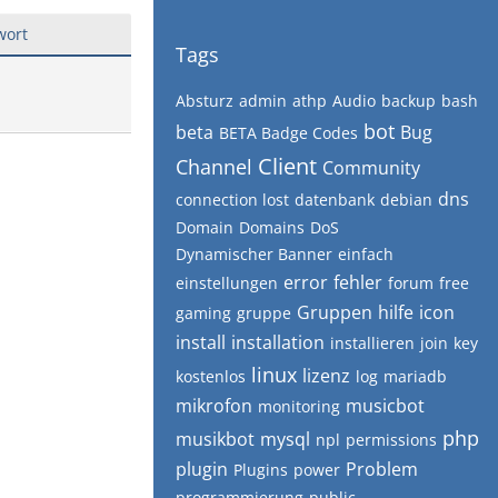
wort
Tags
Absturz
admin
athp
Audio
backup
bash
bot
beta
Bug
BETA Badge Codes
Client
Channel
Community
dns
connection lost
datenbank
debian
Domain
Domains
DoS
Dynamischer Banner
einfach
error
fehler
einstellungen
forum
free
Gruppen
hilfe
icon
gaming
gruppe
install
installation
installieren
join
key
linux
lizenz
kostenlos
log
mariadb
mikrofon
musicbot
monitoring
php
musikbot
mysql
npl
permissions
plugin
Problem
Plugins
power
programmierung
public