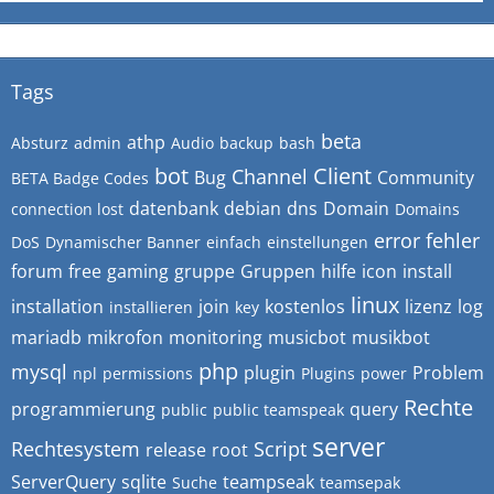
Tags
beta
athp
Absturz
admin
Audio
backup
bash
bot
Client
Channel
Bug
Community
BETA Badge Codes
datenbank
debian
dns
Domain
connection lost
Domains
error
fehler
DoS
Dynamischer Banner
einfach
einstellungen
forum
free
gaming
gruppe
Gruppen
hilfe
icon
install
linux
installation
join
kostenlos
lizenz
log
installieren
key
mariadb
mikrofon
monitoring
musicbot
musikbot
php
mysql
plugin
Problem
npl
permissions
Plugins
power
Rechte
programmierung
query
public
public teamspeak
server
Rechtesystem
Script
release
root
ServerQuery
sqlite
teampseak
Suche
teamsepak