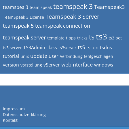
teamspeak 3
Teamspeak3
teamspea 3
team speak
Teamspeak 3 Server
TeamSpeak 3 License
teamspeak 5
teamspeak connection
ts3
ts
teamspeak server
template
tipps
tricks
ts3 bot
ts5
TS3Admin.class
tscon
tsdns
ts3 server
ts3server
update
tutorial
user
unix
Verbindung fehlgeschlagen
webinterface
version
vServer
windows
vorstellung
Impressum
Datenschutzerklärung
Kontakt