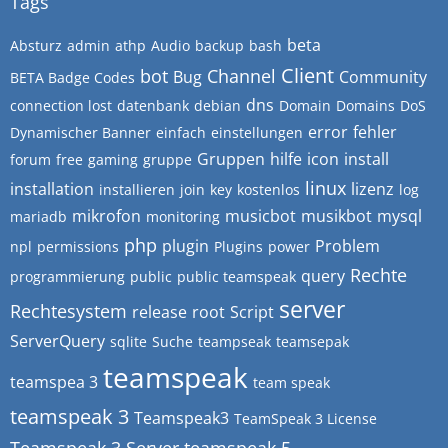
Tags
beta
Absturz
admin
athp
Audio
backup
bash
Client
bot
Channel
Bug
Community
BETA Badge Codes
dns
connection lost
datenbank
debian
Domain
Domains
DoS
error
fehler
Dynamischer Banner
einfach
einstellungen
Gruppen
hilfe
icon
install
forum
free
gaming
gruppe
linux
installation
lizenz
installieren
join
key
kostenlos
log
mikrofon
musicbot
musikbot
mysql
mariadb
monitoring
php
plugin
Problem
npl
permissions
Plugins
power
Rechte
query
programmierung
public
public teamspeak
server
Rechtesystem
release
root
Script
ServerQuery
sqlite
Suche
teampseak
teamsepak
teamspeak
teamspea 3
team speak
teamspeak 3
Teamspeak3
TeamSpeak 3 License