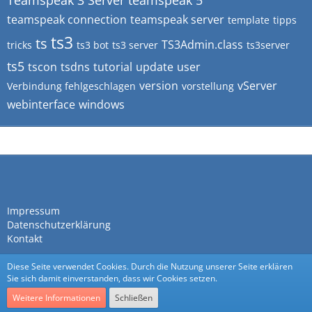
Teamspeak 3 Server
teamspeak 5
teamspeak connection
teamspeak server
template
tipps
ts3
ts
TS3Admin.class
tricks
ts3 bot
ts3 server
ts3server
ts5
tscon
tsdns
tutorial
update
user
version
vServer
Verbindung fehlgeschlagen
vorstellung
webinterface
windows
Impressum
Datenschutzerklärung
Kontakt
Diese Seite verwendet Cookies. Durch die Nutzung unserer Seite erklären
Sie sich damit einverstanden, dass wir Cookies setzen.
Weitere Informationen
Schließen