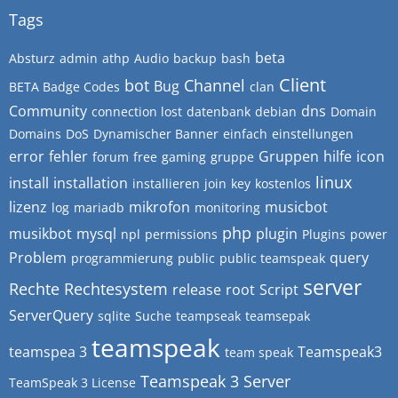
Tags
beta
Absturz
admin
athp
Audio
backup
bash
Client
bot
Channel
Bug
BETA Badge Codes
clan
Community
dns
connection lost
datenbank
debian
Domain
Domains
DoS
Dynamischer Banner
einfach
einstellungen
error
fehler
Gruppen
hilfe
icon
forum
free
gaming
gruppe
linux
install
installation
installieren
join
key
kostenlos
lizenz
mikrofon
musicbot
log
mariadb
monitoring
php
musikbot
mysql
plugin
npl
permissions
Plugins
power
Problem
query
programmierung
public
public teamspeak
server
Rechte
Rechtesystem
release
root
Script
ServerQuery
sqlite
Suche
teampseak
teamsepak
teamspeak
teamspea 3
Teamspeak3
team speak
Teamspeak 3 Server
TeamSpeak 3 License