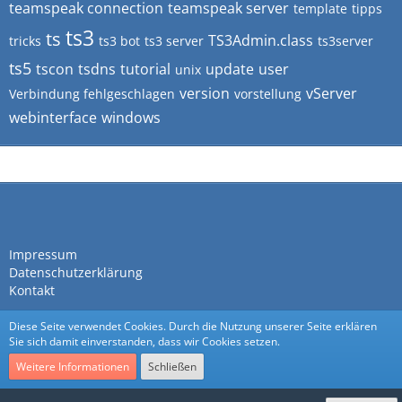
teamspeak connection
teamspeak server
template
tipps
ts3
ts
TS3Admin.class
tricks
ts3 bot
ts3 server
ts3server
ts5
tscon
tsdns
tutorial
update
user
unix
version
vServer
Verbindung fehlgeschlagen
vorstellung
webinterface
windows
Impressum
Datenschutzerklärung
Kontakt
Diese Seite verwendet Cookies. Durch die Nutzung unserer Seite erklären
Sie sich damit einverstanden, dass wir Cookies setzen.
Weitere Informationen
Schließen
Community-Software:
WoltLab Suite™