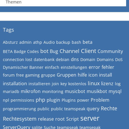
Themen
Tags
beta
Absturz
admin
athp
Audio
backup
bash
Client
bot
Channel
Bug
Community
BETA Badge Codes
dns
connection lost
datenbank
debian
Domain
Domains
DoS
error
fehler
Dynamischer Banner
einfach
einstellungen
Gruppen
hilfe
icon
install
forum
free
gaming
gruppe
linux
installation
lizenz
installieren
join
key
kostenlos
log
mikrofon
musicbot
musikbot
mysql
mariadb
monitoring
php
plugin
Problem
npl
permissions
Plugins
power
Rechte
query
programmierung
public
public teamspeak
server
Rechtesystem
release
root
Script
ServerQuery
sqlite
Suche
teampseak
teamsepak