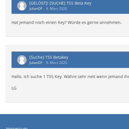
[GELÖST]! [SUCHE] TS5 Beta Key
JulianDF
9. März 2020
Hat jemand noch einen Key? Würde es gerne annehmen.
[Suche] TS5 Betakey
JulianDF
9. März 2020
Hallo. Ich suche 1 TS5 Key. Währe sehr nett wenn jemand ihn 
LG
Impressum