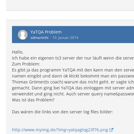
YaTQA Problem
xdmartinhi
10. Januar 2014
Hallo,
Ich habe ein eigenen ts3 server der nur läuft wenn die server
Zum Problem:
Es gibt ja das programm YaTQA mit den kann man den server
namen eingibt und dann ok klickt bekommt man ein passwort.
Thomas Grömer(ts coach) warum das nicht geht. er sagte ich 
gemacht. Dann ging bei YaTQA das einloggen mit server ad
verwendet und ging nicht. Auch server query name6passwort 
Was ist das Problem?
Das wären die links von den server log files bilder:
http://www.myimg.de/?img=yatqaglog23f76.png