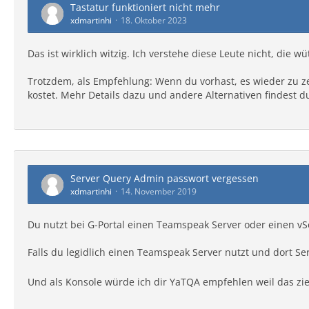
Tastatur funktioniert nicht mehr
xdmartinhi
18. Oktober 2023
Das ist wirklich witzig. Ich verstehe diese Leute nicht, di
Trotzdem, als Empfehlung: Wenn du vorhast, es wieder zu z
kostet. Mehr Details dazu und andere Alternativen findest d
Server Query Admin passwort vergessen
xdmartinhi
14. November 2019
Du nutzt bei G-Portal einen Teamspeak Server oder einen vS
Falls du legidlich einen Teamspeak Server nutzt und dort S
Und als Konsole würde ich dir YaTQA empfehlen weil das zie