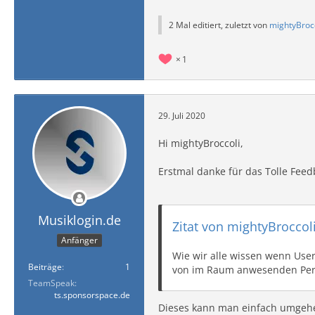
2 Mal editiert, zuletzt von
mightyBroc
1
29. Juli 2020
Hi mightyBroccoli,
Erstmal danke für das Tolle Fee
Musiklogin.de
Zitat von mightyBroccol
Anfänger
Wie wir alle wissen wenn Use
Beiträge
1
von im Raum anwesenden Per
TeamSpeak
ts.sponsorspace.de
Dieses kann man einfach umgehen