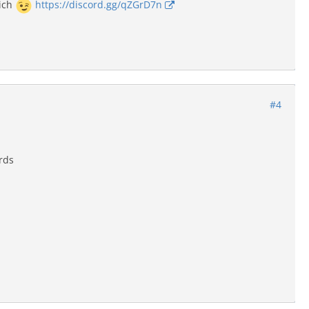
ich
https://discord.gg/qZGrD7n
#4
rds