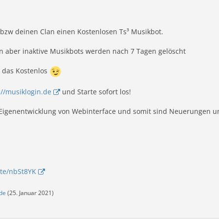
 bzw deinen Clan einen Kostenlosen Ts³ Musikbot.
 aber inaktive Musikbots werden nach 7 Tagen gelöscht
d das Kostenlos
://musiklogin.de
und Starte sofort los!
n Eigenentwicklung von Webinterface und somit sind Neuerungen 
ite/nbSt8YK
.de
(
25. Januar 2021
)