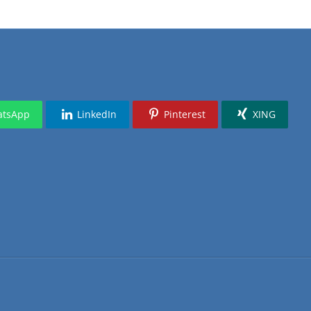
tsApp
LinkedIn
Pinterest
XING