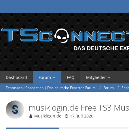
Dashboard
Forum
FAQ
Mitglieder
Teamspeak Connection | Das deutsche Experten Forum
Forum
Sons
musiklogin.de Free TS3 Musi
Musiklogin.de
17. Juli 2020