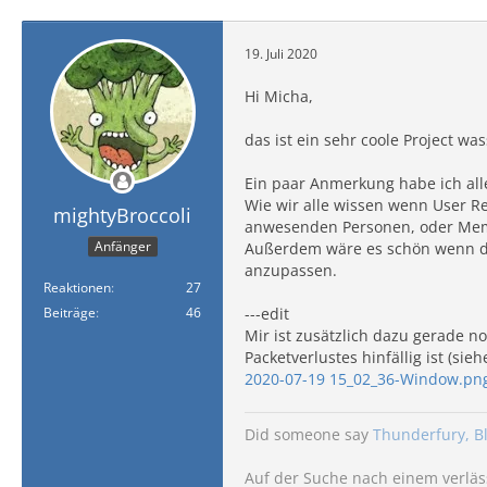
19. Juli 2020
Hi Micha,
das ist ein sehr coole Project w
Ein paar Anmerkung habe ich all
Wie wir alle wissen wenn User R
mightyBroccoli
anwesenden Personen, oder Mem
Anfänger
Außerdem wäre es schön wenn da
anzupassen.
Reaktionen
27
Beiträge
46
---edit
Mir ist zusätzlich dazu gerade n
Packetverlustes hinfällig ist (sieh
2020-07-19 15_02_36-Window.pn
Did someone say
Thunderfury, B
Auf der Suche nach einem verläs