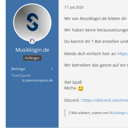
17. Juli 2020
Wir von Musiklogin.de bieten dir
Wir haben keine Voraussetzungen
Du kannst dir 1 Bot erstellen un
Musiklogin.de
Melde dich einfach hier an
https
Anfänger
Wir betreiben das ganze auf ei
Beiträge
1
TeamSpeak
ts.sponsorspace.de
Viel Spaß
Micha
Discord :
https://discord.com/inv
2 Mal editiert, zuletzt von
Musiklogin