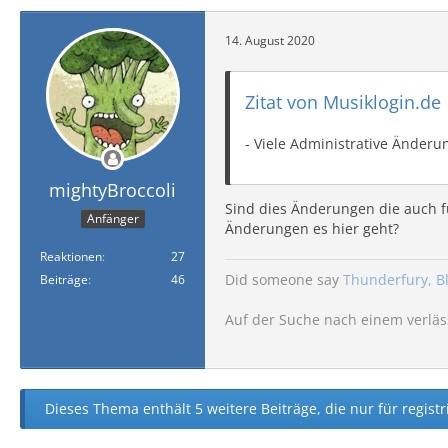
14. August 2020
Zitat von Musiklogin.de
- Viele Administrative Änderu
mightyBroccoli
Sind dies Änderungen die auch f
Anfänger
Änderungen es hier geht?
Reaktionen
27
Did someone say
Thunderfury, B
Beiträge
46
Auf der Suche nach einem verläs
Dieses Thema enthält 5 weitere Beiträge, die nur für registr