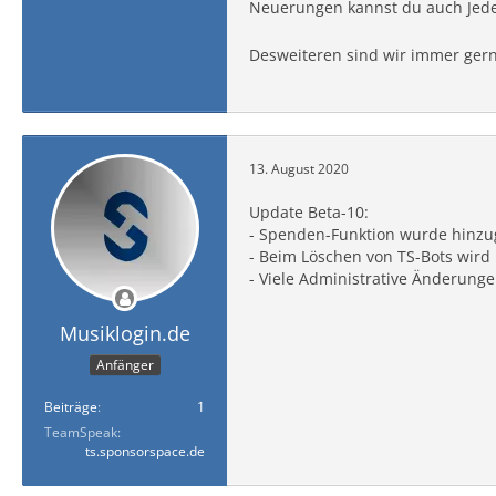
Neuerungen kannst du auch Jed
Desweiteren sind wir immer gern
13. August 2020
Update Beta-10:
- Spenden-Funktion wurde hinzug
- Beim Löschen von TS-Bots wird
- Viele Administrative Änderung
Musiklogin.de
Anfänger
Beiträge
1
TeamSpeak
ts.sponsorspace.de