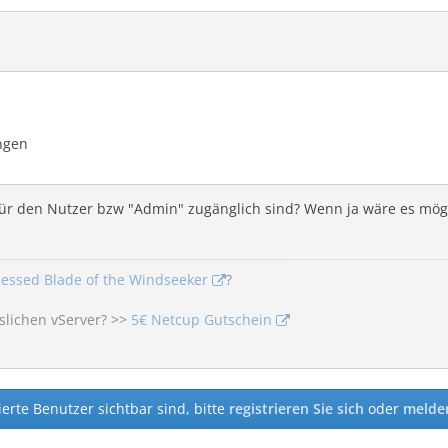
ngen
ür den Nutzer bzw "Admin" zugänglich sind? Wenn ja wäre es mögl
lessed Blade of the Windseeker
?
slichen vServer? >>
5€ Netcup Gutschein
ierte Benutzer sichtbar sind, bitte
registrieren Sie sich
oder
melden