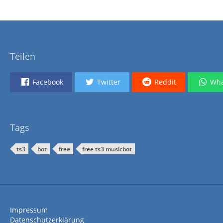
Teilen
Facebook
Twitter
Reddit
Wha
Tags
ts3
bot
free
free ts3 musicbot
Impressum
Datenschutzerklärung