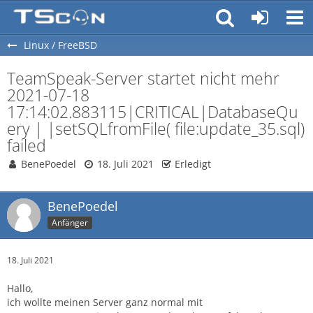
Linux / FreeBSD
TeamSpeak-Server startet nicht mehr
2021-07-18
17:14:02.883115|CRITICAL|DatabaseQu
ery | |setSQLfromFile( file:update_35.sql)
failed
BenePoedel
18. Juli 2021
Erledigt
BenePoedel
Anfänger
18. Juli 2021
Hallo,
ich wollte meinen Server ganz normal mit