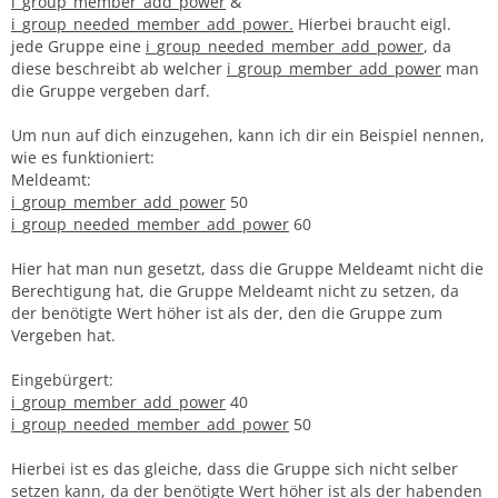
i_group_member_add_power
&
i_group_needed_member_add_power.
Hierbei braucht eigl.
jede Gruppe eine
i_group_needed_member_add_power
, da
diese beschreibt ab welcher
i_group_member_add_power
man
die Gruppe vergeben darf.
Um nun auf dich einzugehen, kann ich dir ein Beispiel nennen,
wie es funktioniert:
Meldeamt:
i_group_member_add_power
50
i_group_needed_member_add_power
60
Hier hat man nun gesetzt, dass die Gruppe Meldeamt nicht die
Berechtigung hat, die Gruppe Meldeamt nicht zu setzen, da
der benötigte Wert höher ist als der, den die Gruppe zum
Vergeben hat.
Eingebürgert:
i_group_member_add_power
40
i_group_needed_member_add_power
50
Hierbei ist es das gleiche, dass die Gruppe sich nicht selber
setzen kann, da der benötigte Wert höher ist als der habenden