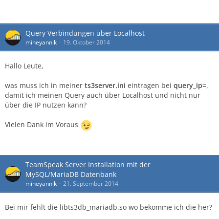
Query Verbindungen über Localhost
mineyannik
19. Oktober 2014
Hallo Leute,
was muss ich in meiner
ts3server.ini
eintragen bei
query_ip=
,
damit ich meinen Query auch über Localhost und nicht nur
über die IP nutzen kann?
Vielen Dank im Voraus
TeamSpeak Server Installation mit der
MySQL/MariaDB Datenbank
mineyannik
21. September 2014
Bei mir fehlt die libts3db_mariadb.so wo bekomme ich die her?