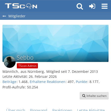
Mitglieder
Sebbo
TScon Admin
Männlich
aus Nürnberg
Mitglied seit 7. Dezember 2013
Letzte Aktivität:
26. Februar 2026
Beiträge
1.468
Erhaltene Reaktionen
497
Punkte
8.177
Profil-Aufrufe
50.254
Inhalte suchen
Über mich
Pinnwand
Reaktionen
Letzte Aktivitäten