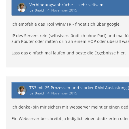
Verbindungsabbrüche ... sehr seltsam!
par0noid
4. November 2015
Ich empfehle das Tool WinMTR - findet sich über google.
IP des Servers rein (selbstverständlich ohne Port) und mal f
zum Router oder mitten drin an einem HOP oder überall wa
Lass das einfach mal laufen und poste die Ergebnisse hier.
TS3 mit 25 Prozessen und starker RAM Auslastung 
par0noid
4. November 2015
Ich denke (bin mir sicher) mit Webserver meint er einen dediz
Ein Webserver beschreibt ja lediglich einen dedizierten oder