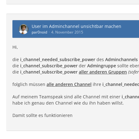
User im Adminchannel unsichtbar machen
par0noid
4. November 2015
Hi,
die
i_channel_needed_subscribe_power
des
Adminchannels
die
i_channel_subscribe_power
der
Admingruppe
sollte ebe
die
i_channel_subscribe_power
aller anderen Gruppen
(sofe
folglich müssen
alle anderen Channel
ihre
i_channel_neede
Auf meinem Teamspeak sind alle Channel mit einer
i_chann
habe ich genau den Channel wie du ihn haben willst.
Damit sollte es funktionieren