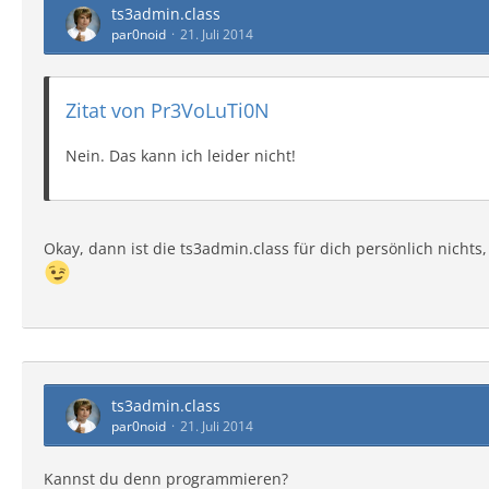
ts3admin.class
par0noid
21. Juli 2014
Zitat von Pr3VoLuTi0N
Nein. Das kann ich leider nicht!
Okay, dann ist die ts3admin.class für dich persönlich nich
ts3admin.class
par0noid
21. Juli 2014
Kannst du denn programmieren?