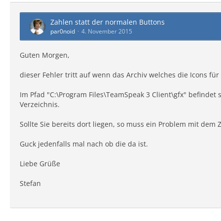
Zahlen statt der normalen Buttons
par0noid
4. November 2015
Guten Morgen,
dieser Fehler tritt auf wenn das Archiv welches die Icons für
Im Pfad "C:\Program Files\TeamSpeak 3 Client\gfx" befindet s
Verzeichnis.
Sollte Sie bereits dort liegen, so muss ein Problem mit dem Z
Guck jedenfalls mal nach ob die da ist.
Liebe Grüße
Stefan