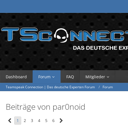
Dashboard
Forum
FAQ
Mitglieder
Teamspeak Connection | Das deutsche Experten Forum
Forum
Beiträge von par0noid
1
2
3
4
5
6