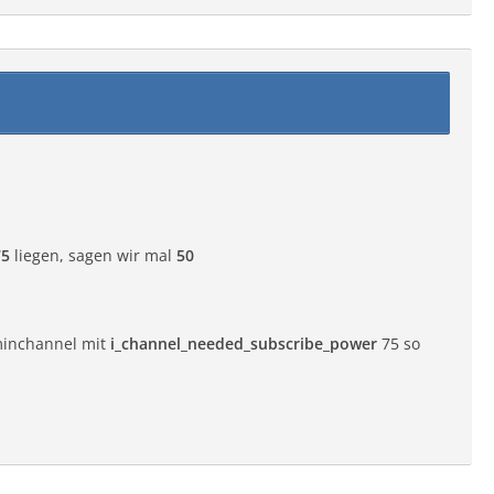
75
liegen, sagen wir mal
50
dminchannel mit
i_channel_needed_subscribe_power
75 so