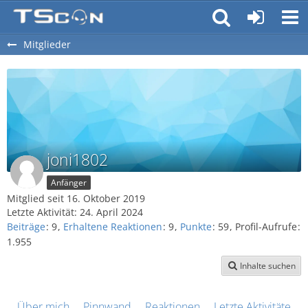
Mitglieder
joni1802
Anfänger
Mitglied seit 16. Oktober 2019
Letzte Aktivität:
24. April 2024
Beiträge
9
Erhaltene Reaktionen
9
Punkte
59
Profil-Aufrufe
1.955
Inhalte suchen
Über mich
Pinnwand
Reaktionen
Letzte Aktivitäten