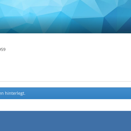
959
n hinterlegt.