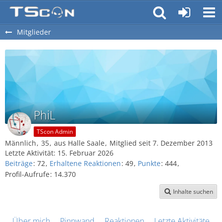
Mitglieder
PhiL
TScon Admin
Männlich
35
aus Halle Saale
Mitglied seit 7. Dezember 2013
Letzte Aktivität:
15. Februar 2026
Beiträge
72
Erhaltene Reaktionen
49
Punkte
444
Profil-Aufrufe
14.370
Inhalte suchen
Über mich
Pinnwand
Reaktionen
Letzte Aktivitäten