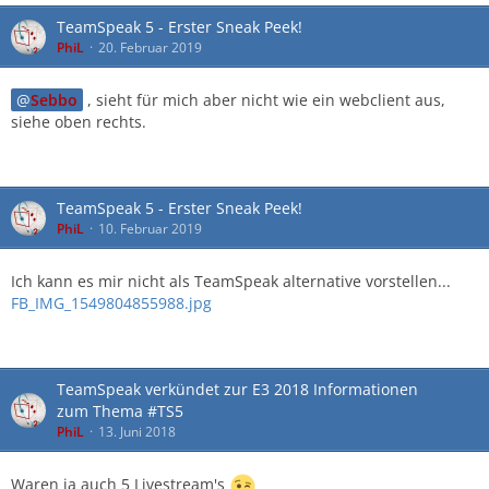
TeamSpeak 5 - Erster Sneak Peek!
PhiL
20. Februar 2019
Sebbo
, sieht für mich aber nicht wie ein webclient aus,
siehe oben rechts.
TeamSpeak 5 - Erster Sneak Peek!
PhiL
10. Februar 2019
Ich kann es mir nicht als TeamSpeak alternative vorstellen...
FB_IMG_1549804855988.jpg
TeamSpeak verkündet zur E3 2018 Informationen
zum Thema #TS5
PhiL
13. Juni 2018
Waren ja auch 5 Livestream's