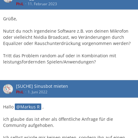
PhiL
11. Februar 2023
Grüße,
Nutzt du noch irgendeine Software z.B. von deinen Mikrofon
oder vielleicht Nvidia Broadcast, wo Veränderungen durch
Equalizer oder Rauschunterdrückung vorgenommen werden?
Tritt das Problem random auf oder in Kombination mit
leistungsfordernden Spielen/Anwendungen?
[SUCHE] Sinusbot mieten
PhiL
1. Juni 2022
Hallo
Markus R
,
ich glaube das ist eher als öffentliche Anfrage für die
Community aufgehoben.
Ich selbst würde mir keinen mieten, sondern ihn auf einen