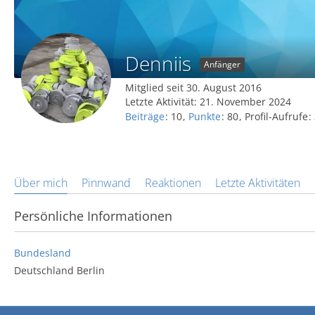
Denniis
Anfänger
Mitglied seit 30. August 2016
Letzte Aktivität:
21. November 2024
Beiträge
10
Punkte
80
Profil-Aufrufe
Über mich
Pinnwand
Reaktionen
Letzte Aktivitäten
Persönliche Informationen
Bundesland
Deutschland Berlin