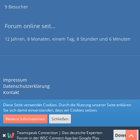
9 Besucher
Forum online seit...
12 Jahren, 8 Monaten, einem Tag, 8 Stunden und 6 Minuten
Impressum
Datenschutzerklärung
Kontakt
Diese Seite verwendet Cookies. Durch die Nutzung unserer Seite erklären
Sie sich damit einverstanden, dass wir Cookies setzen.
Weitere Informationen
Schließen
Community-Software:
WoltLab Suite™
Teamspeak Connection | Das deutsche Experten
Download
Stil:
Nexus
von
cls-design
Forum in der WSC-Connect App bei Google Play