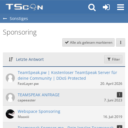
Sonstiges
Sponsoring
Alle als gelesen markieren
Letzte Antwort
Filter
TeamSpeak.pw | Kostenloser TeamSpeak Server für
deine Community | DDoS Protected
FastLayer.pw
20. April 2026
TEAMSPEAK ANFRAGE
1
capeeaster
7. Juni 2023
Webspace Sponsoring
Maaxiii
16. Juli 2019
Teamspeak-Sponsor.me - Dein legaler Teamspeak
4