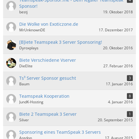
Sponsor!
bestj
19. Oktober 2018
Die Wolke von Exoticzone.de
MrUnknownDE
17. Dezember 2017
[B]iete Teamspeak 3 Server Sponsoring!
Dyroxplays
20. Oktober 2016
Biete Verschiedene Vserver
DieElite
27. Februar 2016
Ts³ Server Sponsor gesucht
3
Baum
17. Januar 2016
Teamspeak Kooperation
8
JundK-Hosting
4. Januar 2016
Biete 2 Teamspeak 3 Server
1
Silver
20. September 2015
Sponsoring eines TeamSpeak 3 Servers
Aredon
17. August 2015