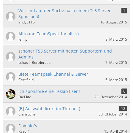
Wir sind auf der Suche nach einem Ts3 Server
1
Sponsor ♛
andy5116
10. August 2015
Allround TeamSpeak for all. :-)
Jenny
8. März 2015
schöner TS3 Server mit netten Supportern und
Admins
Lukas | Benzinrasur
7. März 2015
Biete Teamspeak Channel & Server
Certifield
6. März 2015
ich sponsore eine Teklab lizenz
6
DieElite
23. Dezember 2014
[B] Auswahl direkt im Thread :)
12
Clansuche
30. Oktober 2014
Domain´s
Razor'
15. April 2014