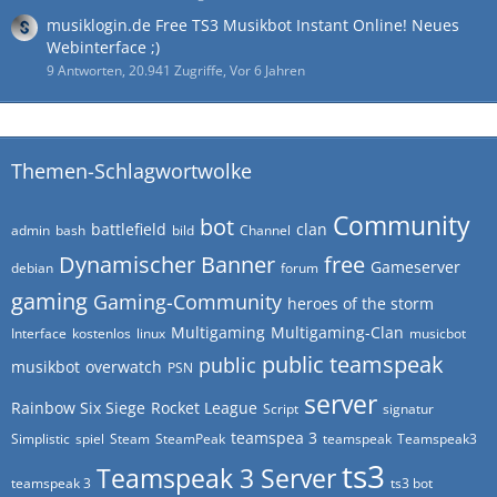
musiklogin.de Free TS3 Musikbot Instant Online! Neues
Webinterface ;)
9 Antworten, 20.941 Zugriffe, Vor 6 Jahren
Themen-Schlagwortwolke
Community
bot
battlefield
clan
admin
bash
bild
Channel
Dynamischer Banner
free
Gameserver
debian
forum
gaming
Gaming-Community
heroes of the storm
Multigaming
Multigaming-Clan
Interface
kostenlos
linux
musicbot
public teamspeak
public
musikbot
overwatch
PSN
server
Rainbow Six Siege
Rocket League
Script
signatur
teamspea 3
Simplistic
spiel
Steam
SteamPeak
teamspeak
Teamspeak3
ts3
Teamspeak 3 Server
teamspeak 3
ts3 bot