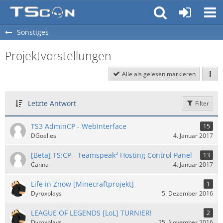
Sonstiges
Projektvorstellungen
Alle als gelesen markieren
Letzte Antwort
Filter
TS3 AdminCP - WebInterface
15
DGoelles
4. Januar 2017
[Beta] TS:CP - Teamspeak³ Hosting Control Panel
13
Canna
4. Januar 2017
Life in Znow [Minecraftprojekt]
1
Dyroxplays
5. Dezember 2016
LEAGUE OF LEGENDS [LoL] TURNIER!
2
Dyroxplays
25. November 2016