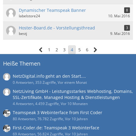
Dynamischer Teamspeak Banner
8
labelstore24
10. Mai 2016
Hoster-Board.de - Vorstellungsthread
3
bestj
9. Mai 2016
1
2
3
4
5
6
Heiße Themen
NetzDigital.info geht an den Start....
0 Antworten, 353 Zugriffe, Vor einem Monat
NetzLiving GmbH - Leistungsstarkes Webhosting, Domains,
SSL-Zertifikate, Managed Hosting & Dienstleistungen
4 Antworten, 4.459 Zugriffe, Vor 10 Monaten
Teamspeak 3 Webinterface from First Coder
80 Antworten, 76.782 Zugriffe, Vor 10 Jahren
First-Coder.de: Teamspeak 3 Webinterface
69 Antworten, 56.824 Zugriffe, Vor 10 Jahren