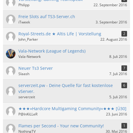
Philipp
22. September 2016
Freie Slots auf TS3-Server.ch
iTweek
3. September 2016
Royal-Streets.de ★ Altis Life | Vorstellung
2
John_Parker
22. August 2016
Vala-Network (League of Legends)
Vala-Network
8. Juli 2016
Neuer Ts3 Server
7
Slaash
7. Juli 2016
serverzeit.pw - Deine Quelle für fast kostenlose
6
vServer.
serverzeit
5. Juli 2016
​★★★»Hardcore Multigaming Community«★★★ [Ü30]
P@InKiLLeR
23. Juni 2016
Flames per Second - Your new Community!
1
NothingTV
30. Mai 2016