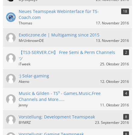
Neues Teamspeak Webinterface für TS-
18
Coach.com
Thomas
17. November 2016
Exoticzone.de | Multigaming since 2015
MrUnknownDE
13. November 2016
【TS3-SERVER.CH】 Free Semi & Perm Channels
2
ツ
iTweek
25. Oktober 2016
:) Solar-gaming
Akeno
12. Oktober 2016
Music & Gilden - TS³ - Games,Music,Free
4
Channels and More.....
Jenny
11. Oktober 2016
Vorstellung: Development Teamspeak
8
BYMRZ
23. September 2016
Vorstellung: Gaming Teamspeak
8