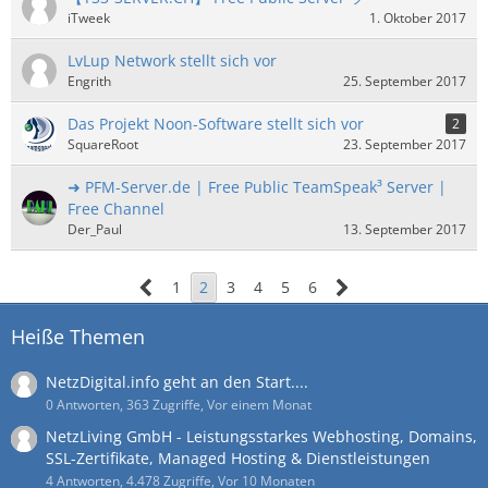
iTweek
1. Oktober 2017
LvLup Network stellt sich vor
Engrith
25. September 2017
Das Projekt Noon-Software stellt sich vor
2
SquareRoot
23. September 2017
➜ PFM-Server.de | Free Public TeamSpeak³ Server |
Free Channel
Der_Paul
13. September 2017
1
2
3
4
5
6
Heiße Themen
NetzDigital.info geht an den Start....
0 Antworten, 363 Zugriffe, Vor einem Monat
NetzLiving GmbH - Leistungsstarkes Webhosting, Domains,
SSL-Zertifikate, Managed Hosting & Dienstleistungen
4 Antworten, 4.478 Zugriffe, Vor 10 Monaten