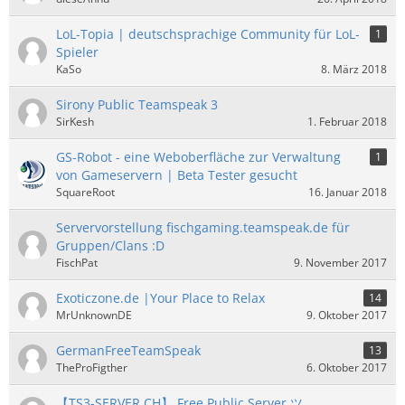
LoL-Topia | deutschsprachige Community für LoL-
1
Spieler
KaSo
8. März 2018
Sirony Public Teamspeak 3
SirKesh
1. Februar 2018
GS-Robot - eine Weboberfläche zur Verwaltung
1
von Gameservern | Beta Tester gesucht
SquareRoot
16. Januar 2018
Servervorstellung fischgaming.teamspeak.de für
Gruppen/Clans :D
FischPat
9. November 2017
Exoticzone.de |Your Place to Relax
14
MrUnknownDE
9. Oktober 2017
GermanFreeTeamSpeak
13
TheProFigther
6. Oktober 2017
【TS3-SERVER.CH】 Free Public Server ツ