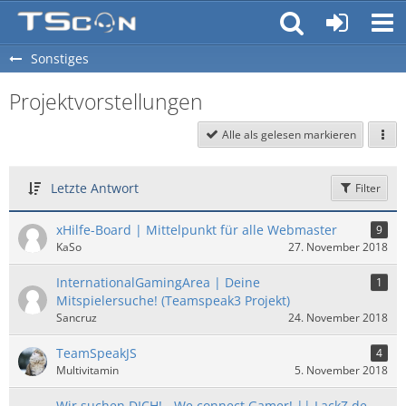
Sonstiges
Projektvorstellungen
Alle als gelesen markieren
Letzte Antwort
Filter
xHilfe-Board | Mittelpunkt für alle Webmaster
9
KaSo
27. November 2018
InternationalGamingArea | Deine
1
Mitspielersuche! (Teamspeak3 Projekt)
Sancruz
24. November 2018
TeamSpeakJS
4
Multivitamin
5. November 2018
Wir suchen DICH! - We connect Gamer! || LackZ.de -