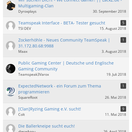
Multigaming-Clan
Dyroxplays
30. September 2018
Teamspeak Interface - BETA- Tester gesucht
5
TSI DEV
15. August 2018
Zockerhöhle - Neues Community TeamSpeak |
1
31.172.80.68:9988
Maax
3. August 2018
Public Gaming Center | Deutsche und Englische
Gaming Community
Teamspeak3Varox
19. Juli 2018
ExpectedNetwork - ein Forum zum Thema
1
programmieren
SquareRoot
26. Mai 2018
[Clan]Ryzing Gaming e.V. sucht!
9
Colt
11. Mai 2018
Die Ballerkneipe sucht euch!
dieseAnnu
26. April 2018