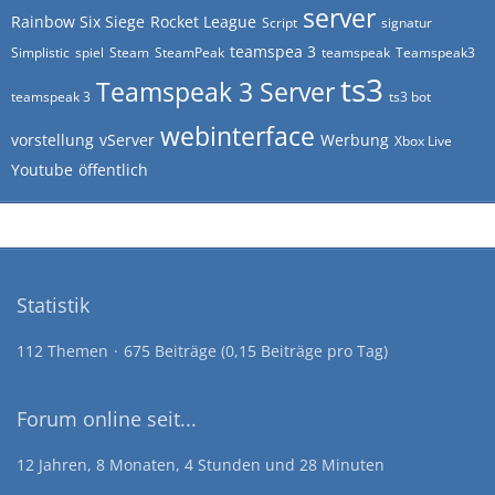
server
Rainbow Six Siege
Rocket League
Script
signatur
teamspea 3
Simplistic
spiel
Steam
SteamPeak
teamspeak
Teamspeak3
ts3
Teamspeak 3 Server
teamspeak 3
ts3 bot
webinterface
vorstellung
vServer
Werbung
Xbox Live
Youtube
öffentlich
Statistik
112 Themen
675 Beiträge (0,15 Beiträge pro Tag)
Forum online seit...
12 Jahren, 8 Monaten, 4 Stunden und 28 Minuten