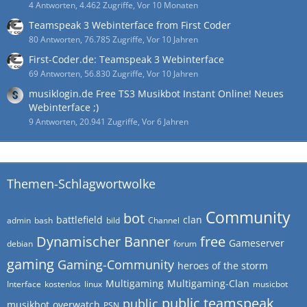
4 Antworten, 4.462 Zugriffe, Vor 10 Monaten
Teamspeak 3 Webinterface from First Coder
80 Antworten, 76.785 Zugriffe, Vor 10 Jahren
First-Coder.de: Teamspeak 3 Webinterface
69 Antworten, 56.830 Zugriffe, Vor 10 Jahren
musiklogin.de Free TS3 Musikbot Instant Online! Neues
Webinterface ;)
9 Antworten, 20.941 Zugriffe, Vor 6 Jahren
Themen-Schlagwortwolke
Community
bot
battlefield
clan
admin
bash
bild
Channel
Dynamischer Banner
free
Gameserver
debian
forum
gaming
Gaming-Community
heroes of the storm
Multigaming
Multigaming-Clan
Interface
kostenlos
linux
musicbot
public teamspeak
public
musikbot
overwatch
PSN