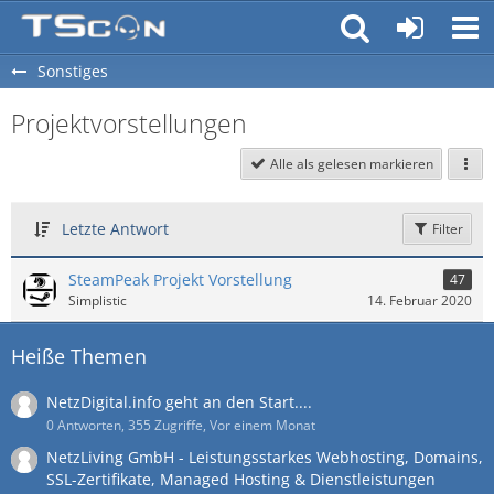
Sonstiges
Projektvorstellungen
Alle als gelesen markieren
Letzte Antwort
Filter
SteamPeak Projekt Vorstellung
47
Simplistic
14. Februar 2020
Heiße Themen
NetzDigital.info geht an den Start....
0 Antworten, 355 Zugriffe, Vor einem Monat
NetzLiving GmbH - Leistungsstarkes Webhosting, Domains,
SSL-Zertifikate, Managed Hosting & Dienstleistungen