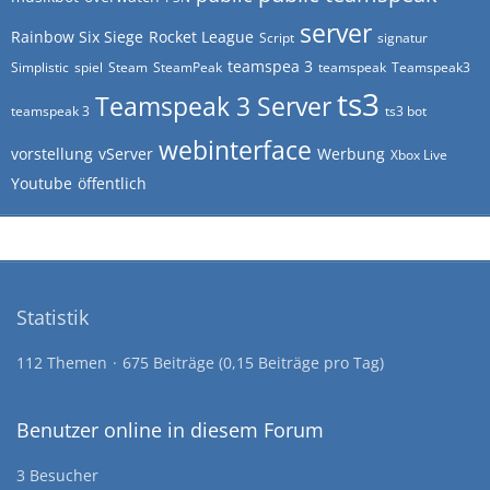
server
Rainbow Six Siege
Rocket League
Script
signatur
teamspea 3
Simplistic
spiel
Steam
SteamPeak
teamspeak
Teamspeak3
ts3
Teamspeak 3 Server
teamspeak 3
ts3 bot
webinterface
vorstellung
vServer
Werbung
Xbox Live
Youtube
öffentlich
Statistik
112 Themen
675 Beiträge (0,15 Beiträge pro Tag)
Benutzer online in diesem Forum
3 Besucher