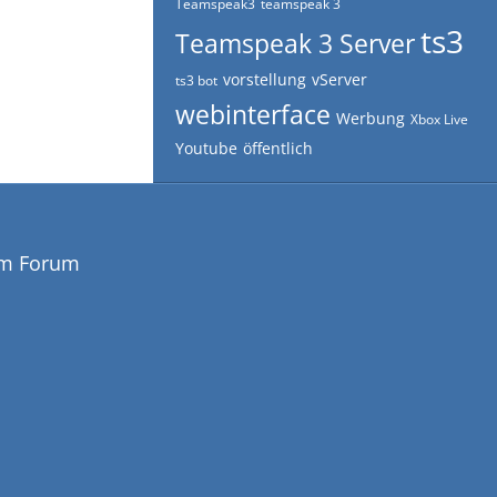
Teamspeak3
teamspeak 3
ts3
Teamspeak 3 Server
vorstellung
vServer
ts3 bot
webinterface
Werbung
Xbox Live
Youtube
öffentlich
em Forum