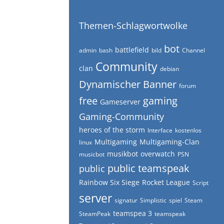
Themen-Schlagwortwolke
bot
battlefield
admin
bash
bild
Channel
Community
clan
debian
Dynamischer Banner
forum
free
gaming
Gameserver
Gaming-Community
heroes of the storm
Interface
kostenlos
Multigaming
Multigaming-Clan
linux
musikbot
overwatch
musicbot
PSN
public teamspeak
public
Rainbow Six Siege
Rocket League
Script
server
signatur
Simplistic
spiel
Steam
teamspea 3
SteamPeak
teamspeak