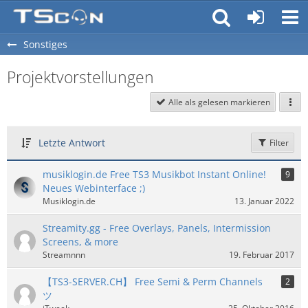
Sonstiges
Projektvorstellungen
Alle als gelesen markieren
Letzte Antwort
Filter
musiklogin.de Free TS3 Musikbot Instant Online!
9
Neues Webinterface ;)
Musiklogin.de
13. Januar 2022
Streamity.gg - Free Overlays, Panels, Intermission
Screens, & more
Streamnnn
19. Februar 2017
【TS3-SERVER.CH】 Free Semi & Perm Channels
2
ツ