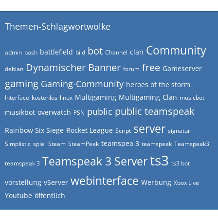
Themen-Schlagwortwolke
Community
bot
battlefield
clan
admin
bash
bild
Channel
Dynamischer Banner
free
Gameserver
debian
forum
gaming
Gaming-Community
heroes of the storm
Multigaming
Multigaming-Clan
Interface
kostenlos
linux
musicbot
public teamspeak
public
musikbot
overwatch
PSN
server
Rainbow Six Siege
Rocket League
Script
signatur
teamspea 3
Simplistic
spiel
Steam
SteamPeak
teamspeak
Teamspeak3
ts3
Teamspeak 3 Server
teamspeak 3
ts3 bot
webinterface
vorstellung
vServer
Werbung
Xbox Live
Youtube
öffentlich