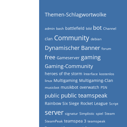
Themen-Schlagwortwolke
bot
battlefield
admin
bash
bild
Channel
Community
clan
debian
Dynamischer Banner
forum
free
gaming
Gameserver
Gaming-Community
heroes of the storm
Interface
kostenlos
Multigaming
Multigaming-Clan
linux
musikbot
overwatch
musicbot
PSN
public teamspeak
public
Rainbow Six Siege
Rocket League
Script
server
signatur
Simplistic
spiel
Steam
teamspea 3
SteamPeak
teamspeak