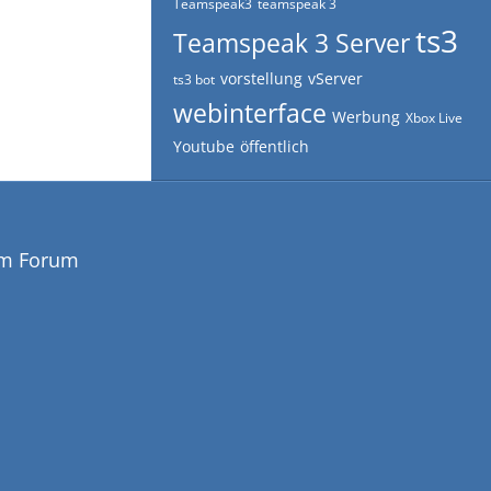
Teamspeak3
teamspeak 3
ts3
Teamspeak 3 Server
vorstellung
vServer
ts3 bot
webinterface
Werbung
Xbox Live
Youtube
öffentlich
em Forum