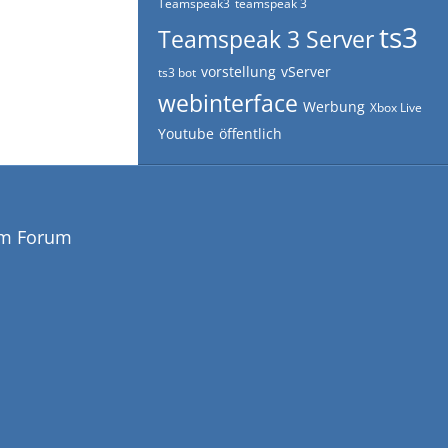
Teamspeak3
teamspeak 3
ts3
Teamspeak 3 Server
vorstellung
vServer
ts3 bot
webinterface
Werbung
Xbox Live
Youtube
öffentlich
em Forum