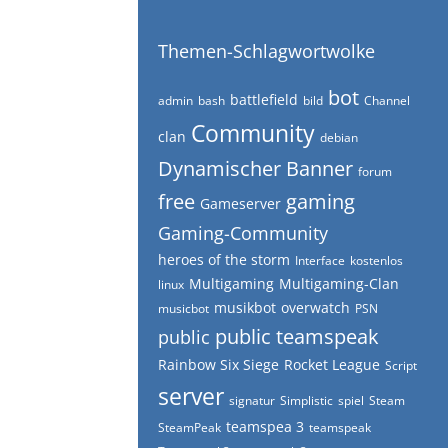
Themen-Schlagwortwolke
bot
battlefield
admin
bash
bild
Channel
Community
clan
debian
Dynamischer Banner
forum
free
gaming
Gameserver
Gaming-Community
heroes of the storm
Interface
kostenlos
Multigaming
Multigaming-Clan
linux
musikbot
overwatch
musicbot
PSN
public teamspeak
public
Rainbow Six Siege
Rocket League
Script
server
signatur
Simplistic
spiel
Steam
teamspea 3
SteamPeak
teamspeak