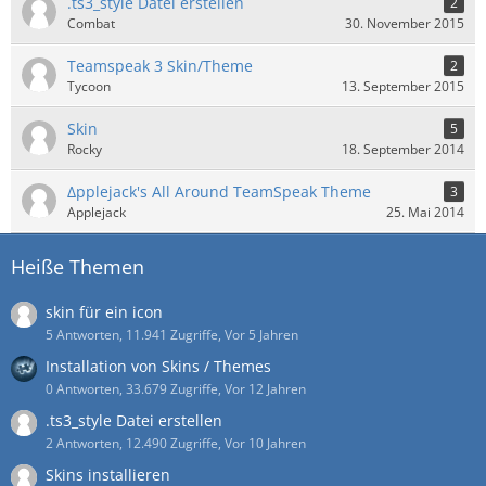
.ts3_style Datei erstellen
2
Combat
30. November 2015
Teamspeak 3 Skin/Theme
2
Tycoon
13. September 2015
Skin
5
Rocky
18. September 2014
∆pplejack's All Around TeamSpeak Theme
3
Applejack
25. Mai 2014
Heiße Themen
skin für ein icon
5 Antworten, 11.941 Zugriffe, Vor 5 Jahren
Installation von Skins / Themes
0 Antworten, 33.679 Zugriffe, Vor 12 Jahren
.ts3_style Datei erstellen
2 Antworten, 12.490 Zugriffe, Vor 10 Jahren
Skins installieren