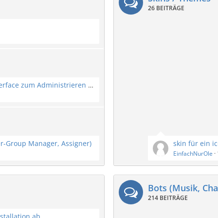
26 BEITRÄGE
TS3 Manager. Ein modernes Webinterface zum Administrieren von Teamspeak 3 Servern.
er-Group Manager, Assigner)
skin für ein i
EinfachNurOle
Bots (Musik, Chat
214 BEITRÄGE
stallation ab