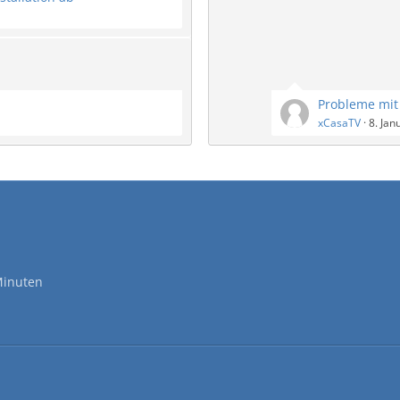
Probleme mit
xCasaTV
8. Jan
Minuten