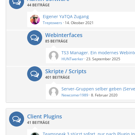
44 BEITRÄGE
Eigener YaTQA Zugang
Treptowers
14. Oktober 2021
Webinterfaces
85 BEITRÄGE
HUNTwerker
23. September 2025
Skripte / Scripts
401 BEITRÄGE
Server-Gruppen selber geben (Serv
Newcomer1989
8. Februar 2020
Client Plugins
41 BEITRÄGE
Teamspeak 3 stürzt sofort, nur nach Plugin In