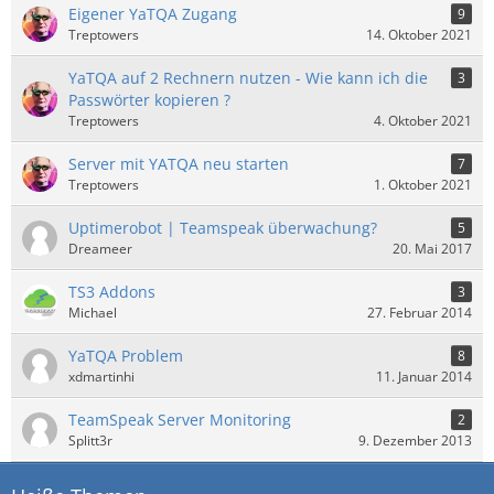
Eigener YaTQA Zugang
9
Treptowers
14. Oktober 2021
YaTQA auf 2 Rechnern nutzen - Wie kann ich die
3
Passwörter kopieren ?
Treptowers
4. Oktober 2021
Server mit YATQA neu starten
7
Treptowers
1. Oktober 2021
Uptimerobot | Teamspeak überwachung?
5
Dreameer
20. Mai 2017
TS3 Addons
3
Michael
27. Februar 2014
YaTQA Problem
8
xdmartinhi
11. Januar 2014
TeamSpeak Server Monitoring
2
Splitt3r
9. Dezember 2013