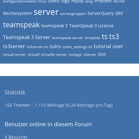
lizenz
logs
mysql
Problem
konfigurationsdatei
linux
ping
Rechte
server
Rechtesystem
ServerQuery
SRV
servergruppen
teamspeak
teamspeak 3
TeamSpeak 3 License
ts
ts3
Teamspeak 3 Server
teamspeak server
template
ts3server
tutorial
user
tsdns
ts3server.ini
tsdns_settings.ini
Zeit
virtual server
virtuell
virtuelle server
vorlage
vServer
Statistik
156 Themen
1.115 Beiträge (0,24 Beiträge pro Tag)
Benutzer online in diesem Forum
8 Besucher