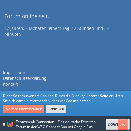
Forum online seit...
12 Jahren, 8 Monaten, einem Tag, 12 Stunden und 34
Minuten
Impressum
Datenschutzerklärung
Kontakt
Diese Seite verwendet Cookies. Durch die Nutzung unserer Seite erklären
Sie sich damit einverstanden, dass wir Cookies setzen.
Weitere Informationen
Schließen
Community-Software:
WoltLab Suite™
Teamspeak Connection | Das deutsche Experten
Download
Stil:
Nexus
von
cls-design
Forum in der WSC-Connect App bei Google Play