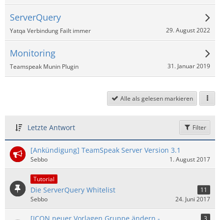
ServerQuery
29. August 2022
Yatqa Verbindung Failt immer
Monitoring
31. Januar 2019
Teamspeak Munin Plugin
Alle als gelesen markieren
Letzte Antwort
Filter
[Ankündigung] TeamSpeak Server Version 3.1
Sebbo
1. August 2017
Tutorial
Die ServerQuery Whitelist
11
Sebbo
24. Juni 2017
[ICON neuer Vorlagen Gruppe ändern -
3