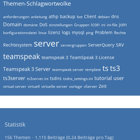
Themen-Schlagwortwolke
athp
backup
Client
dns
anforderungen
anleitung
bot
debian
Domain
DoS
icon
join
domäne
einstellungen
Gruppen
ini
ini-file
lizenz
logs
mysql
Problem
konfigurationsdatei
linux
ping
Rechte
server
Rechtesystem
ServerQuery
SRV
servergruppen
teamspeak
teamspeak 3
TeamSpeak 3 License
ts
ts3
Teamspeak 3 Server
teamspeak server
template
ts3server
tutorial
user
tsdns
ts3server.ini
tsdns_settings.ini
Zeit
virtual server
virtuell
virtuelle server
vorlage
vServer
Statistik
156 Themen
1.115 Beiträge (0,24 Beiträge pro Tag)