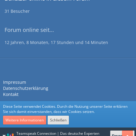
31 Besucher
Forum online seit...
12 Jahren, 8 Monaten, 17 Stunden und 14 Minuten
Impressum
Datenschutzerklärung
Kontakt
Diese Seite verwendet Cookies. Durch die Nutzung unserer Seite erklären
Sie sich damit einverstanden, dass wir Cookies setzen.
Weitere Informationen
Schließen
Community-Software:
WoltLab Suite™
Teamspeak Connection | Das deutsche Experten
Download
Stil:
Nexus
von
cls-design