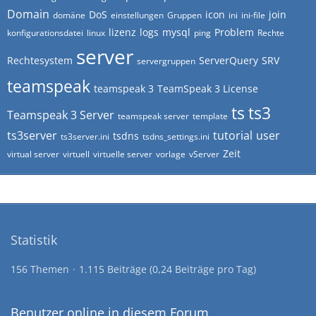
Domain
DoS
icon
join
domäne
einstellungen
Gruppen
ini
ini-file
lizenz
logs
mysql
Problem
konfigurationsdatei
linux
ping
Rechte
server
Rechtesystem
ServerQuery
SRV
servergruppen
teamspeak
teamspeak 3
TeamSpeak 3 License
ts
ts3
Teamspeak 3 Server
teamspeak server
template
ts3server
tutorial
user
tsdns
ts3server.ini
tsdns_settings.ini
Zeit
virtual server
virtuell
virtuelle server
vorlage
vServer
Statistik
156 Themen
1.115 Beiträge (0,24 Beiträge pro Tag)
Benutzer online in diesem Forum